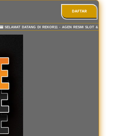
DAFTAR
MAT DATANG DI REKOR11 - AGEN RESMI SLOT & CASINO ONLINE | MAIN AMAN