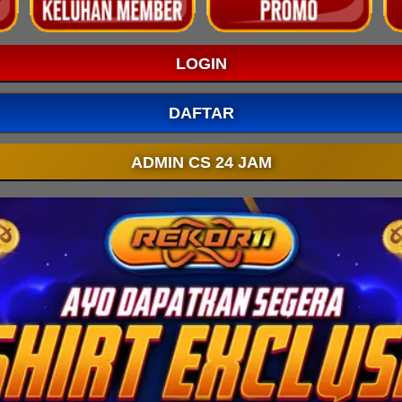
LOGIN
DAFTAR
ADMIN CS 24 JAM