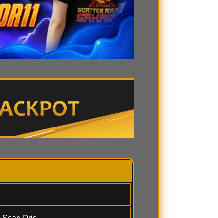
, Scan Qris